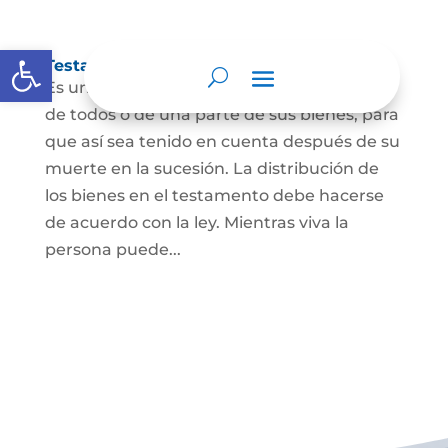
Abrir barra de herramientas
Testamento
Es un acto por el cual una persona dispone
de todos o de una parte de sus bienes, para
que así sea tenido en cuenta después de su
muerte en la sucesión. La distribución de
los bienes en el testamento debe hacerse
de acuerdo con la ley. Mientras viva la
persona puede...