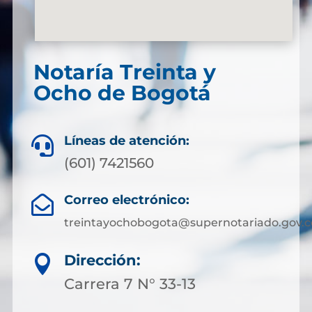
Notaría Treinta y
Ocho de Bogotá
Líneas de atención:

(601) 7421560
Correo electrónico:

treintayochobogota@supernotariado.gov.c
Dirección:

Carrera 7 N° 33-13