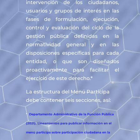
intervención de los ciudadanos,
usuarios y grupos de interés en las
fases de formulación, ejecución,
control y evaluación del ciclo de la
gestión pública definidas en la
normatividad general y en las
disposiciones específicas para cada
entidad, o que son diseñados
proactivamente para facilitar el
ejercicio de este derecho.*
La estructura del Menú Participa
debe contener seis secciones, así:
*
Departamento Administrativo de la Función Pública
(2021). Lineamientos para publicar información en el
menú participa sobre participación ciudadana en la