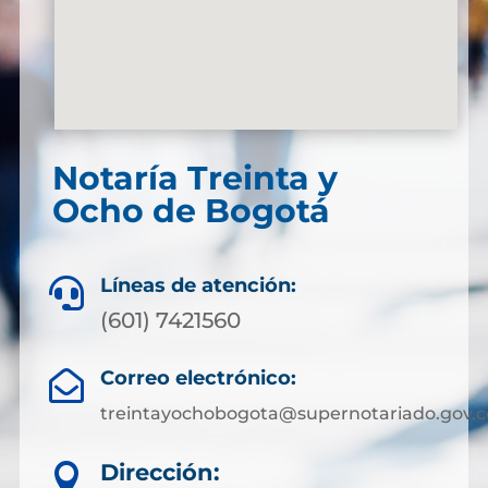
Notaría Treinta y
Ocho de Bogotá
Líneas de atención:

(601) 7421560
Correo electrónico:

treintayochobogota@supernotariado.gov.c
Dirección:
