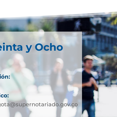
einta y Ocho
ión:
ico:
gota@supernotariado.gov.co