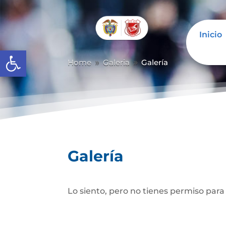
Inicio
Abrir barra de herramientas
Home
Galeria
Galería
9
9
Galería
Lo siento, pero no tienes permiso para