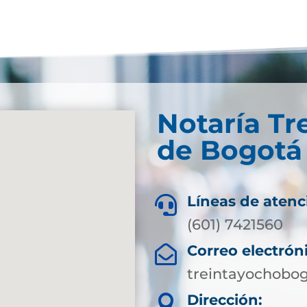
Notaría Tr
de Bogotá
Líneas de atenc

(601) 7421560
Correo electrón

treintayochobo
Dirección:
