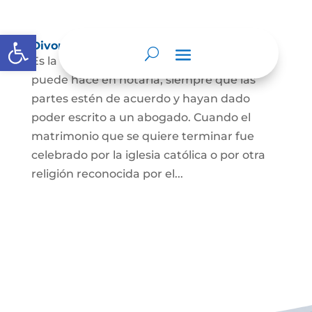
Abrir barra de herramientas
Divorcio
Es la terminación del Matrimonio Civil y se
puede hace en notaría, siempre que las
partes estén de acuerdo y hayan dado
poder escrito a un abogado. Cuando el
matrimonio que se quiere terminar fue
celebrado por la iglesia católica o por otra
religión reconocida por el...