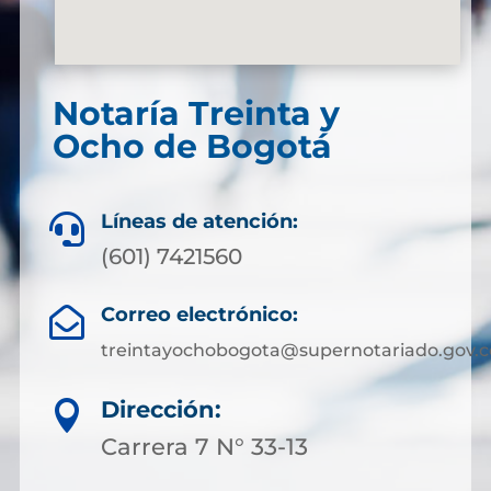
Notaría Treinta y
Ocho de Bogotá
Líneas de atención:

(601) 7421560
Correo electrónico:

treintayochobogota@supernotariado.gov.c
Dirección:

Carrera 7 N° 33-13