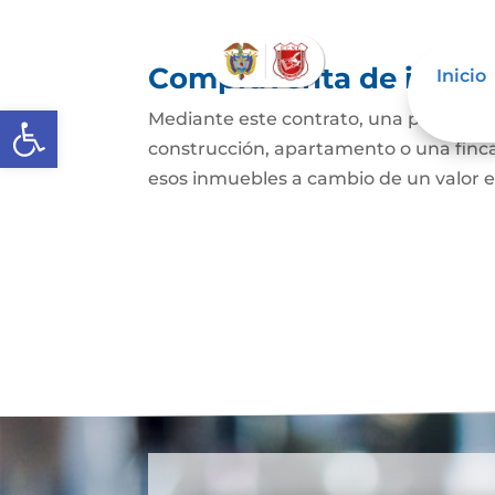
Compraventa de inmue
Inicio
Abrir barra de herramientas
Mediante este contrato, una persona se
construcción, apartamento o una finca,
esos inmuebles a cambio de un valor e