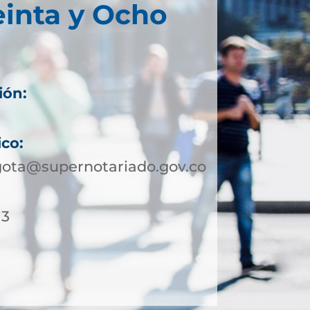
einta y Ocho
ión:
ico:
gota@supernotariado.gov.co
13