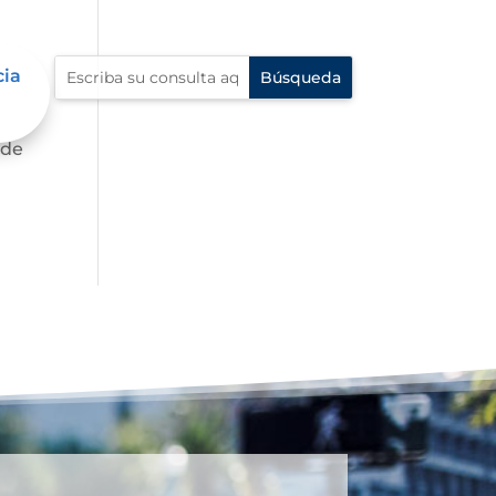
cia
 de