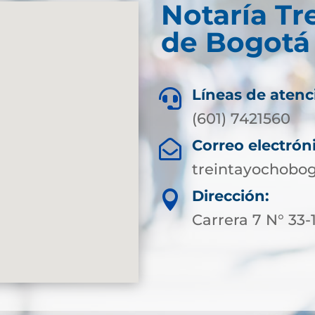
Notaría Tr
de Bogotá
Líneas de atenc

(601) 7421560
Correo electrón

treintayochobo
Dirección:

Carrera 7 N° 33-