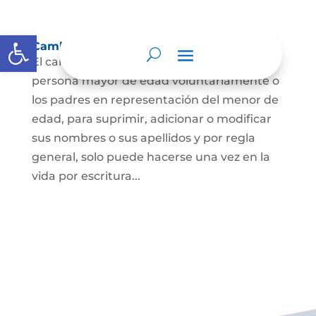
Abrir barra de herramientas
Cambio Nombre
El cambio de nombre lo podrá hacer la
persona mayor de edad voluntariamente o
los padres en representación del menor de
edad, para suprimir, adicionar o modificar
sus nombres o sus apellidos y por regla
general, solo puede hacerse una vez en la
vida por escritura...