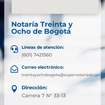
Notaría Treinta y
Ocho de Bogotá
Líneas de atención:

(601) 7421560
Correo electrónico:

treintayochobogota@supernotariado.gov.c
Dirección:

Carrera 7 N° 33-13