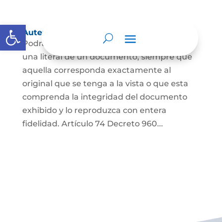
Abrir barra de herramientas
Autenticación de Copias
Podrá autenticarse una copia mecánica o
una literal de un documento, siempre que
aquella corresponda exactamente al
original que se tenga a la vista o que esta
comprenda la integridad del documento
exhibido y lo reproduzca con entera
fidelidad. Artículo 74 Decreto 960...