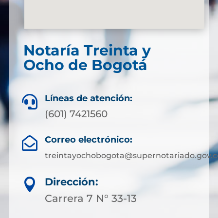
Notaría Treinta y
Ocho de Bogotá
Líneas de atención:

(601) 7421560
Correo electrónico:

treintayochobogota@supernotariado.gov.c
Dirección:

Carrera 7 N° 33-13