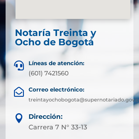
Notaría Treinta y
Ocho de Bogotá
Líneas de atención:

(601) 7421560
Correo electrónico:

treintayochobogota@supernotariado.gov.c
Dirección:

Carrera 7 N° 33-13