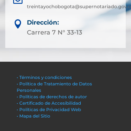
treintayochobogota@supernotariado.gov.c
Dirección:

Carrera 7 N° 33-13
• Términos y condiciones
• Política de Tratamiento de Datos
Personales
• Políticas de derechos de autor
• Certificado de Accesibilidad
• Políticas de Privacidad Web
• Mapa del Sitio