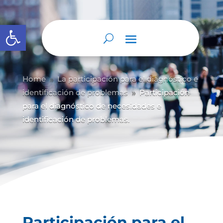
Abrir barra de herramientas
Home
La participación para el diagnóstico e
9
identificación de problemas
Participación
9
para el diagnóstico de necesidades e
identificación de problemas.
Participación para el