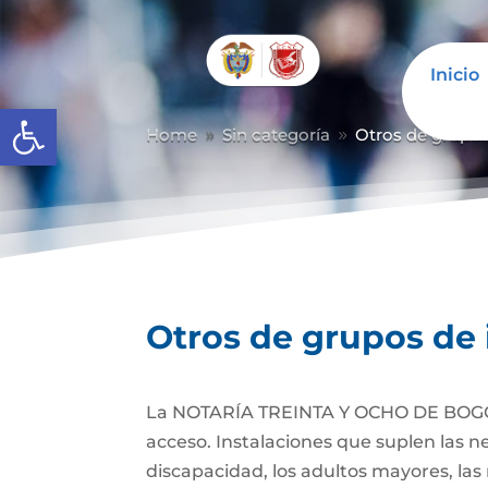
Inicio
Abrir barra de herramientas
Home
Sin categoría
Otros de grupos
9
9
Otros de grupos de 
La NOTARÍA TREINTA Y OCHO DE BOGOTA,
acceso. Instalaciones que suplen las 
discapacidad, los adultos mayores, la