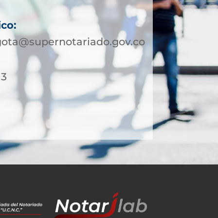
ico:
gota@supernotariado.gov.co
13