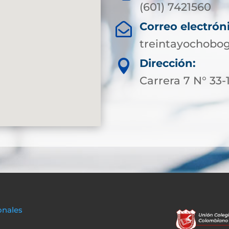
(601) 7421560
Correo electrón

treintayochobo
Dirección:

Carrera 7 N° 33-
onales