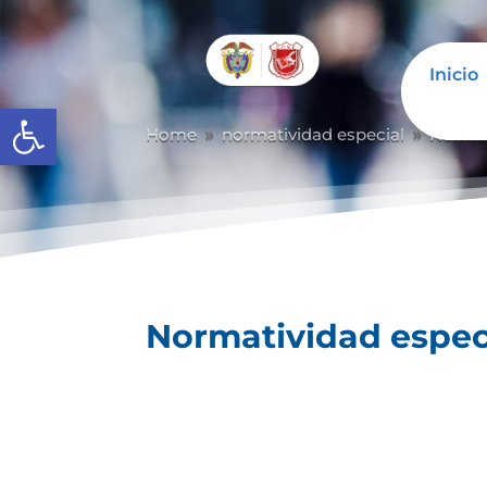
Inicio
Abrir barra de herramientas
Home
normatividad especial
Normat
9
9
Normatividad espec