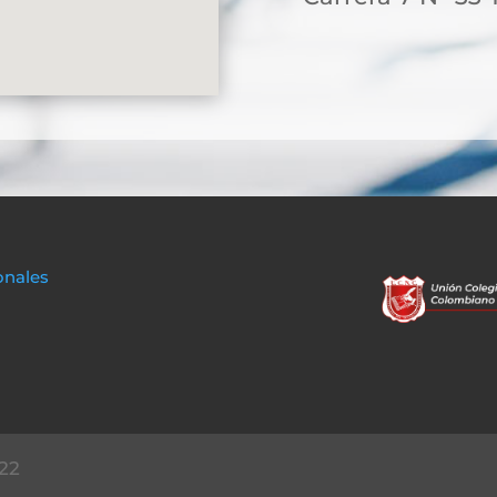
onales
22