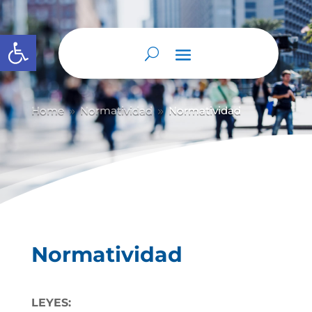
Abrir barra de herramientas
Home
Normatividad
Normatividad
9
9
Normatividad
LEYES: