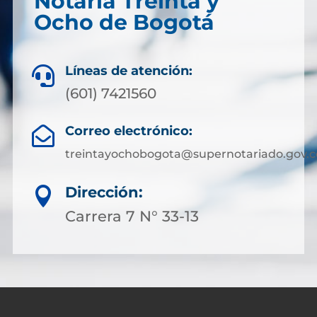
Notaría Treinta y
Ocho de Bogotá
Líneas de atención:

(601) 7421560
Correo electrónico:

treintayochobogota@supernotariado.gov.c
Dirección:

Carrera 7 N° 33-13